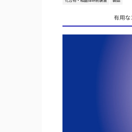
化合物・結晶体研削装置
製品
有用な