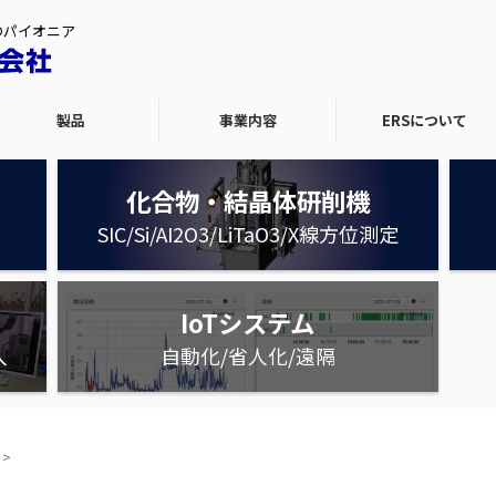
のパイオニア
製品
事業内容
ERSについて
化合物・結晶体研削機
SIC/Si/AI2O3/LiTaO3/X線方位測定
IoTシステム
入
自動化/省人化/遠隔
>