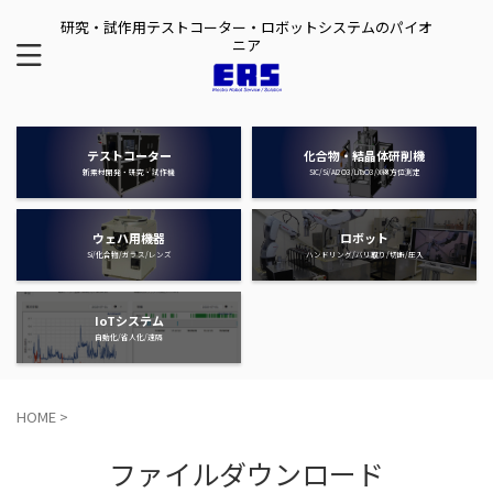
研究・試作用テストコーター・ロボットシステムのパイオ
ニア
テストコーター
化合物・結晶体研削機
新素材開発・研究・試作機
SIC/Si/AI2O3/LiTaO3/X線方位測定
ウェハ用機器
ロボット
Si/化合物/ガラス/レンズ
ハンドリング/バリ取り/切断/圧入
IoTシステム
自動化/省人化/遠隔
HOME
>
ファイルダウンロード