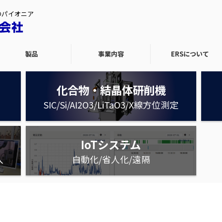
のパイオニア
製品
事業内容
ERSについて
化合物・結晶体研削機
SIC/Si/AI2O3/LiTaO3/X線方位測定
IoTシステム
入
自動化/省人化/遠隔