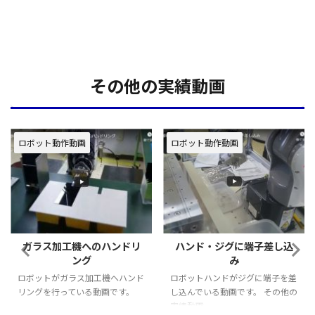
その他の実績動画
ロボット動作動画
ロボット動作動画
ハンドリ
ハンド・ジグに端子差し込
基板へ端子差し
み
ロボットが基板へ端子を
機へハンド
ロボットハンドがジグに端子を差
でいる動画です。
画です。
し込んでいる動画です。 その他の
実績動画