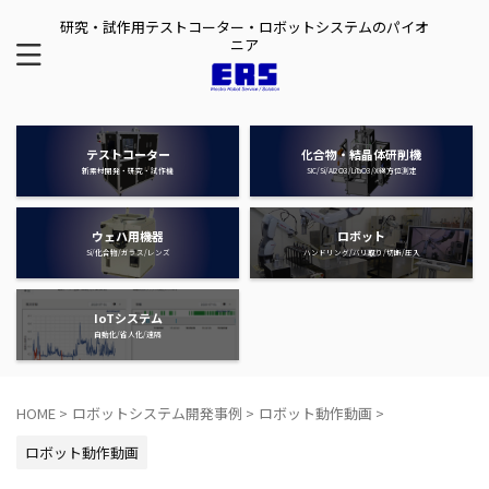
研究・試作用テストコーター・ロボットシステムのパイオ
ニア
テストコーター
化合物・結晶体研削機
新素材開発・研究・試作機
SIC/Si/AI2O3/LiTaO3/X線方位測定
ウェハ用機器
ロボット
Si/化合物/ガラス/レンズ
ハンドリング/バリ取り/切断/圧入
IoTシステム
自動化/省人化/遠隔
HOME
>
ロボットシステム開発事例
>
ロボット動作動画
>
ロボット動作動画