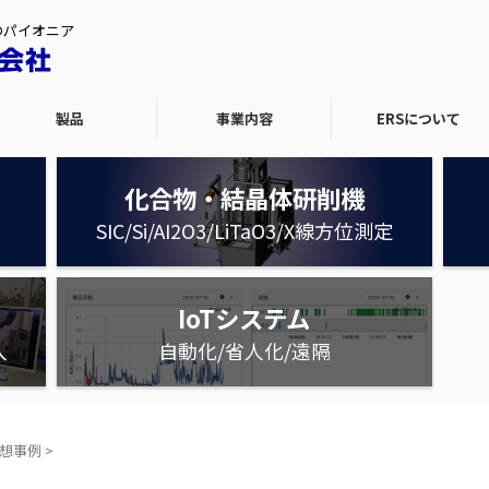
のパイオニア
製品
事業内容
ERSについて
化合物・結晶体研削機
SIC/Si/AI2O3/LiTaO3/X線方位測定
IoTシステム
入
自動化/省人化/遠隔
想事例
>