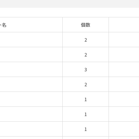
ト名
個数
2
2
3
2
1
1
1